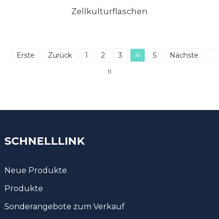
Zellkulturflaschen
Erste
Zurück
1
2
3
4
5
Nächste
Zu
11
SCHNELLLINK
Neue Produkte
Produkte
Sonderangebote zum Verkauf